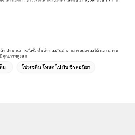
 สถานที่การชําระเงินสําหรับผลิตภัณฑ์เป็น Paypal หรือ T / T ทํา
ูกค้า จํานวนการสั่งซื้อขั้นต่ําของสินค้าสามารถต่อรองได้ และความ
ีคุณภาพสูงสุด
ต็ม
โปรเซลิน โหลด ไป กับ ซิรคอนิยา