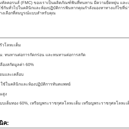
มทัลคอรนส์ (FMC) ของเราเป็นผลิตภัณฑ์ฟันที่ทนทาน มีความยืดหยุ่น และเ
ช้กันทั่วไปในคลินิกและห้องปฏิบัติการฟันหากคุณกําลังมองหาทางแก้ไขที่น่า
งเลือกที่สมบูรณ์แบบสําหรับคุณ
ครัวโลหะเต็ม
: ทนทานต่อการกัดกร่อน และทนทานต่อการสกัด
หลืองสกัดมูลค่า 60%
ียนและเคลือบ
 ใช้ในคลินิกและห้องปฏิบัติการทันตแพทย์
สูง
บบเต็ม
ทอง 60%
, เหรียญพระราชกุศลโลหะเต็ม เหรียญพระราชกุศลโลหะเต
นิค: