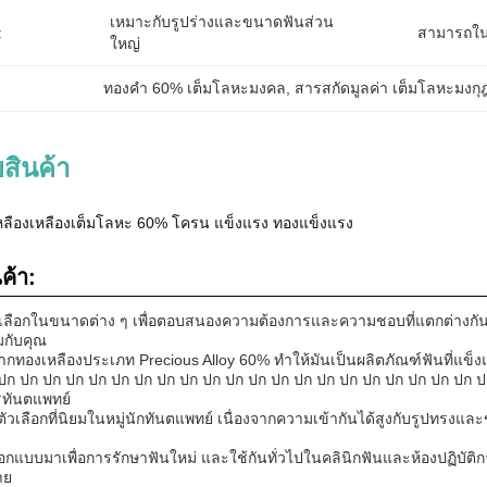
เหมาะกับรูปร่างและขนาดฟันส่วน
:
สามารถใน
ใหญ่
ทองคํา 60% เต็มโลหะมงคล
, 
สารสกัดมูลค่า เต็มโลหะมงกุ
สินค้า
หลืองเหลืองเต็มโลหะ 60% โครน แข็งแรง ทองแข็งแรง
ค้า:
เลือกในขนาดต่าง ๆ เพื่อตอบสนองความต้องการและความชอบที่แตกต่างกันข
สมกับคุณ
ทองเหลืองประเภท Precious Alloy 60% ทําให้มันเป็นผลิตภัณฑ์ฟันที่แข็งแรง
ปก ปก ปก ปก ปก ปก ปก ปก ปก ปก ปก ปก ปก ปก ปก ปก ปก ปก ปก ปก ปก ปก 
รทันตแพทย์
วเลือกที่นิยมในหมู่นักทันตแพทย์ เนื่องจากความเข้ากันได้สูงกับรูปทรงแ
แบบมาเพื่อการรักษาฟันใหม่ และใช้กันทั่วไปในคลินิกฟันและห้องปฏิบัติการ
าย