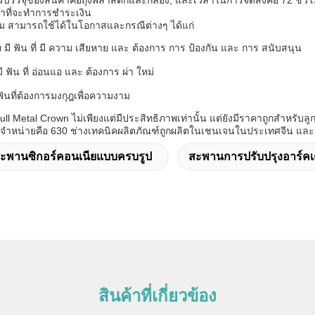
บรรจุของสินค้าคือถุงพลาสติกและกล่อง, และเวลาในการจัดส่งคือ 72 ชั่วโมง
้าที่จะทําการชําระเงิน
ม สามารถใช้ได้ในโอกาสและกรณีต่างๆ ได้แก่
วย มี ฟัน ที่ มี ความ เสียหาย และ ต้องการ การ ป้องกัน และ การ สนับสนุน
ย มี ฟัน ที่ อ่อนแอ และ ต้องการ ผ่า ใหม่
ีฟันที่ต้องการมงกุฎเพื่อความงาม
l Metal Crown ไม่เพียงแต่มีประสิทธิภาพเท่านั้น แต่ยังมีราคาถูกสําหรับล
ําหน่ายคือ 630 ช่างเทคนิคผลิตภัณฑ์ถูกผลิตในเชนเจนในประเทศจีน และม
ะพานซิกอร์คอนเนียแบบครบรูป
สะพานการปรับปรุงอาร์คเ
สินค้าที่เกี่ยวข้อง