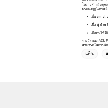
กันรายละเอียดการ
ให้ง่ายสําหรับลูกค
พระมงกุฎโลหะเต็
เมื่อ คน ป่
เมื่อ ผู้ ป่ว
เมื่อคนไข้ม
รางวัลของ ADL Ful
สามารถในการจัดจ
แท็ก:
ส