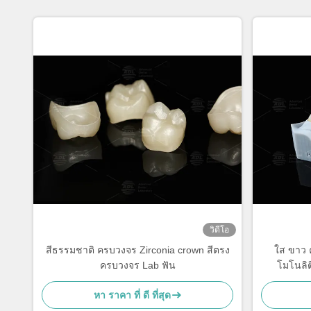
วิดีโอ
สีธรรมชาติ ครบวงจร Zirconia crown สีตรง
ใส ขาว 
ครบวงจร Lab ฟัน
โมโนลิต
หา ราคา ที่ ดี ที่สุด