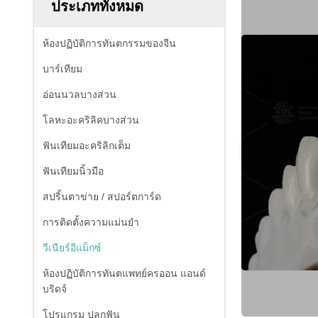
ประเภททั้งหมด
ห้องปฏิบัติการทันตกรรมของจีน
บาร์เทียม
อ่อนนวลบางส่วน
โลหะอะคริลิคบางส่วน
ฟันเทียมอะคริลิกเต็ม
ฟันเทียมนิ้วมือ
สปริ้นตาข่าย / สปอร์ตการ์ด
การติดตั้งความแม่นยํา
วีเนียร์อีแม็กซ์
ห้องปฏิบัติการทันตแพทย์ครออน แอนด์
บริดจ์
โปรแกรม ปลูกฟัน