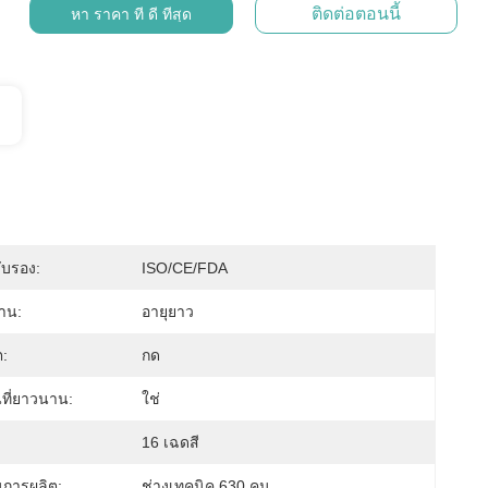
ติดต่อตอนนี้
หา ราคา ที่ ดี ที่สุด
ับรอง:
ISO/CE/FDA
าน:
อายุยาว
ต:
กด
ที่ยาวนาน:
ใช่
16 เฉดสี
การผลิต:
ช่างเทคนิค 630 คน