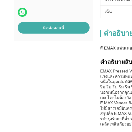
เน้น:
ติดต่อตอนนี้
คําอธิบาย
สี EMAX แฟนเนอร
คําอธิบายสิน
EMAX Pressed Vene
แรงและความทนทาน
หนึ่งในคุณสมบัติ
ริม ริม ริม ริม ริม 
นอกเหนือจากคุณค่
เอง โดยไม่ต้องกั
E.MAX Veneer ยัง
ไม่มีสารเคมีอันตร
สรุปคือ E.MAX V
รบํารุงรักษาที่ต
เพลิดเพลินกับรอ