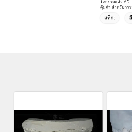
โดยรวมแล้ว ADL e
คุ้มค่า สําหรับก
แท็ก:
อ