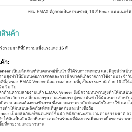
พรม EMAX ที่ถูกกดเป็นธรรมชาติ
, 
16 สี Emax แฟนเนอร์ฟ
สินค้า
์ธรรมชาติที่มีความแข็งแรงและ 16 สี
ค้า:
er เป็นผลิตภัณฑ์ทันตแพทย์ชั้นนํา ที่ได้รับการทดสอบ และพิสูจน์ว่าเป็นหนึ
สูงทําให้มันทนต่อการสกัดและการฉีกขาดที่เกิดจากการใช้งานประจําวั
ที่ดีที่สุดของ EMAX Veneer คือความสวยงามที่ดูเป็นธรรมชาติ ด้วย 16 สีให
ริม ริม ริม
าด้านความสวยงามแล้ว E.MAX Veneer ยังมีความทนทานสูงทําให้มันเป็นตัวเล
งวลเกี่ยวกับการเปลี่ยนบ่อยๆความแข็งแกร่งสูงของมันทําให้มันเหมาะสําหรับค
มีความสอดคล้องทางชีวภาพ ซึ่งหมายความว่ามันปลอดภัยในการใช้ และไม่ทําใ
ายทําให้มันเป็นผลิตภัณฑ์ฟันที่ปลอดภัยและน่าเชื่อถือ
eneer เป็นผลิตภัณฑ์ทันตแพทย์ชั้นนํา ที่มีลักษณะสวยงามตามธรรมชา
่ํา ทําให้มันเป็นตัวเลือกที่เหมาะสมสําหรับคนที่ต้องการเพิ่มความยิ้มของพ
ยยิ้มที่สวยงามและยาวนาน