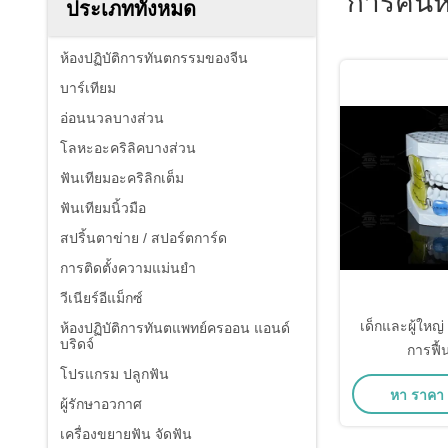
การค้น
ประเภททั้งหมด
ห้องปฏิบัติการทันตกรรมของจีน
บาร์เทียม
อ่อนนวลบางส่วน
โลหะอะคริลิคบางส่วน
ฟันเทียมอะคริลิกเต็ม
ฟันเทียมนิ้วมือ
สปริ้นตาข่าย / สปอร์ตการ์ด
การติดตั้งความแม่นยํา
วีเนียร์อีแม็กซ์
เด็กและผู้ใหญ
ห้องปฏิบัติการทันตแพทย์ครออน แอนด์
บริดจ์
การฟื้
โปรแกรม ปลูกฟัน
หา ราคา ที
ผู้รักษาอวกาศ
เครื่องขยายฟัน จัดฟัน