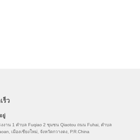
เร็ว
อยู่
รงงาน 1 ตําบล Fuqiao 2 ชุมชน Qiaotou ถนน Fuhai, ตําบล
oan, เมืองเชียงใหม่, จังหวัดกวางดง, P.R.China