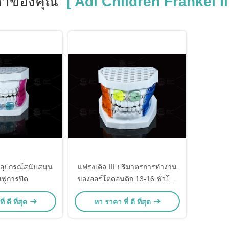
หาของคุณ
[ Adl Children Frankel Ii
่ อุปกรณ์สนับสนุน
แฟรงเคิล III ปริมาตรการทํางาน
นฟูการปิด
ของออร์โตดอนติก 13-16 ชั่วโมง
ในเวลากลางคืน
่ ดี ที่สุด
หา ราคา ที่ ดี ที่สุด